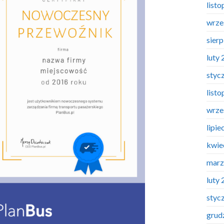
list
wrze
sier
luty
styc
list
wrze
lipie
kwie
marz
luty
styc
grud