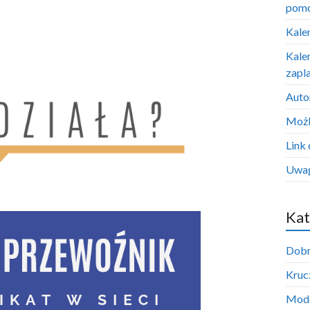
pom
Kale
Kale
zapl
Auto
Możl
Link 
Uwag
Kat
Dobr
Krucz
Mode