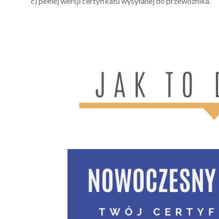
c) pełnej wersji certyfikatu wysyłanej do przewoźnika.