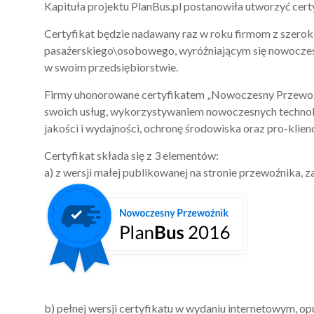
Kapituła projektu PlanBus.pl postanowiła utworzyć ce
Certyfikat będzie nadawany raz w roku firmom z szerok
pasażerskiego\osobowego, wyróżniającym się nowoczes
w swoim przedsiębiorstwie.
Firmy uhonorowane certyfikatem „Nowoczesny Przewoźni
swoich usług, wykorzystywaniem nowoczesnych technolo
jakości i wydajności, ochronę środowiska oraz pro-klie
Certyfikat składa się z 3 elementów:
a) z wersji małej publikowanej na stronie przewoźnika, z
b) pełnej wersji certyfikatu w wydaniu internetowym, op