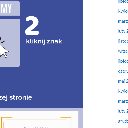
lipie
kwie
marz
luty
list
wrze
lipie
czer
maj 
kwie
marz
luty
grud