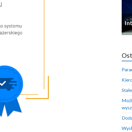
Ost
Para
Kier
Stał
Możl
wysz
Doda
Wysł