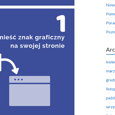
Now
Pom
Pora
Pozn
Arc
kwie
marz
grud
list
paźd
wrze