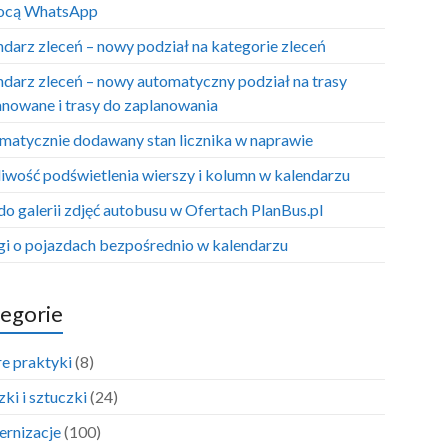
ocą WhatsApp
ndarz zleceń – nowy podział na kategorie zleceń
ndarz zleceń – nowy automatyczny podział na trasy
anowane i trasy do zaplanowania
matycznie dodawany stan licznika w naprawie
iwość podświetlenia wierszy i kolumn w kalendarzu
do galerii zdjęć autobusu w Ofertach PlanBus.pl
i o pojazdach bezpośrednio w kalendarzu
egorie
e praktyki
(8)
ki i sztuczki
(24)
rnizacje
(100)