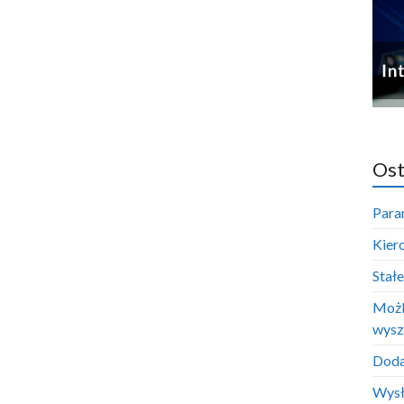
Ost
Para
Kier
Stał
Możl
wysz
Doda
Wysł