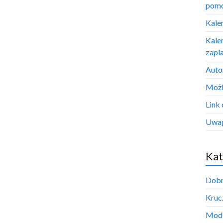
pom
Kale
Kale
zapl
Auto
Możl
Link 
Uwag
Kat
Dobr
Krucz
Mode