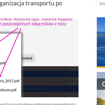
organizacja transportu po
rugą fazą rozbudowy podsystemu komunikacji z