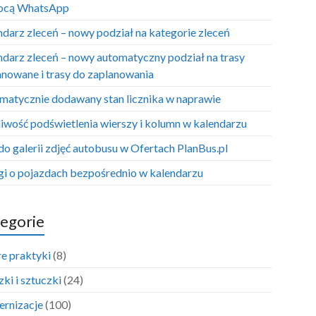
ocą WhatsApp
ndarz zleceń – nowy podział na kategorie zleceń
ndarz zleceń – nowy automatyczny podział na trasy
anowane i trasy do zaplanowania
matycznie dodawany stan licznika w naprawie
iwość podświetlenia wierszy i kolumn w kalendarzu
do galerii zdjęć autobusu w Ofertach PlanBus.pl
i o pojazdach bezpośrednio w kalendarzu
egorie
e praktyki
(8)
ki i sztuczki
(24)
rnizacje
(100)