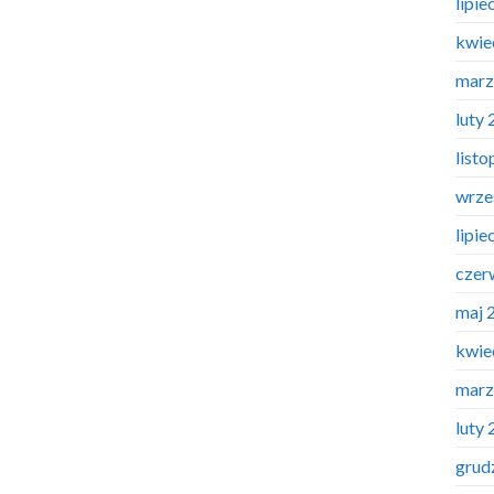
lipie
kwie
marz
luty
list
wrze
lipie
czer
maj 
kwie
marz
luty
grud