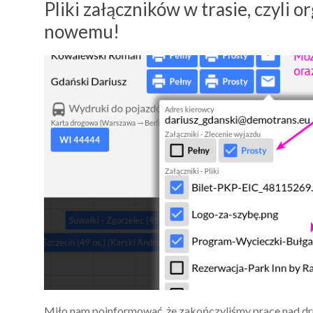
Pliki załączników w trasie, czyli 
nowemu!
Miło nam poinformować, że zakończyliśmy prace nad d