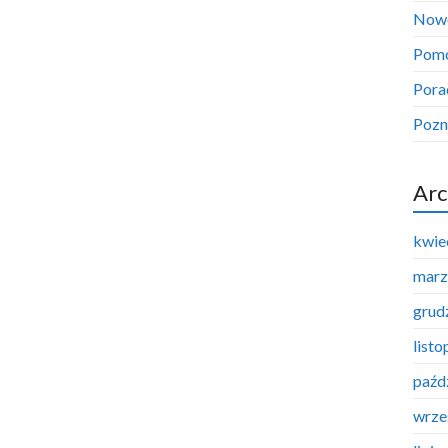
Now
Pom
Pora
Pozn
Arc
kwie
marz
grud
list
paźd
wrze