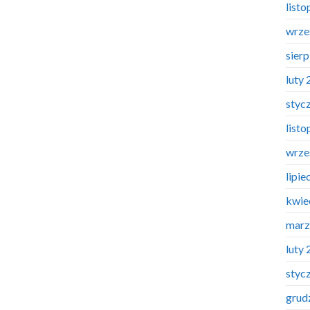
list
wrze
sier
luty
styc
list
wrze
lipie
kwie
marz
luty
styc
grud