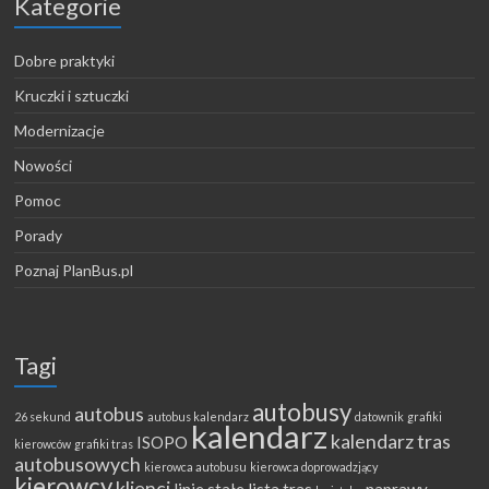
Kategorie
Dobre praktyki
Kruczki i sztuczki
Modernizacje
Nowości
Pomoc
Porady
Poznaj PlanBus.pl
Tagi
autobusy
autobus
26 sekund
autobus kalendarz
datownik
grafiki
kalendarz
kalendarz tras
ISOPO
kierowców
grafiki tras
autobusowych
kierowca autobusu
kierowca doprowadzjący
kierowcy
klienci