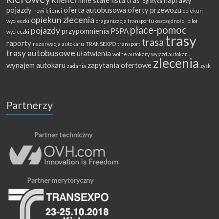
linie stałe
lista tras
naprawy
logistyka
pojazdy
oferta autobusowa
oferty przewozu
nowi klienci
opiekun
opiekun zlecenia
wycieczki
oraganizacja transportu
oszczędności
pilot
płace-pomoc
pojazdy
przypomnienia
PSPA
wycieczki
trasy
trasa
raporty
rezerwacja autokaru
TRANSEXPO
transport
trasy autobusowe
ułatwienia
wolne autokary
wyjazd autokaru
zlecenia
wynajem autokaru
zapytania ofertowe
zadania
zysk
Partnerzy
Partner techniczny
Partner merytoryczny