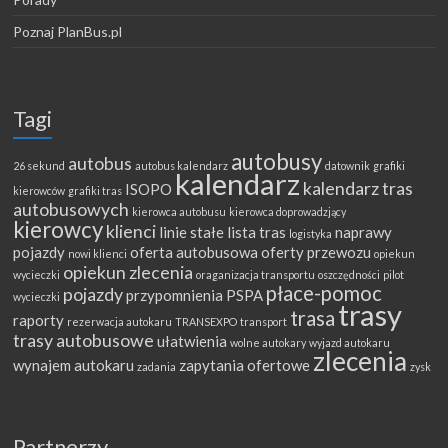
Poznaj PlanBus.pl
Tagi
autobusy
autobus
26 sekund
autobus kalendarz
datownik
grafiki
kalendarz
kalendarz tras
ISOPO
kierowców
grafiki tras
autobusowych
kierowca autobusu
kierowca doprowadzjący
kierowcy
klienci
linie stałe
lista tras
naprawy
logistyka
pojazdy
oferta autobusowa
oferty przewozu
nowi klienci
opiekun
opiekun zlecenia
wycieczki
oraganizacja transportu
oszczędności
pilot
płace-pomoc
pojazdy
przypomnienia
PSPA
wycieczki
trasy
trasa
raporty
rezerwacja autokaru
TRANSEXPO
transport
trasy autobusowe
ułatwienia
wolne autokary
wyjazd autokaru
zlecenia
wynajem autokaru
zapytania ofertowe
zadania
zysk
Partnerzy