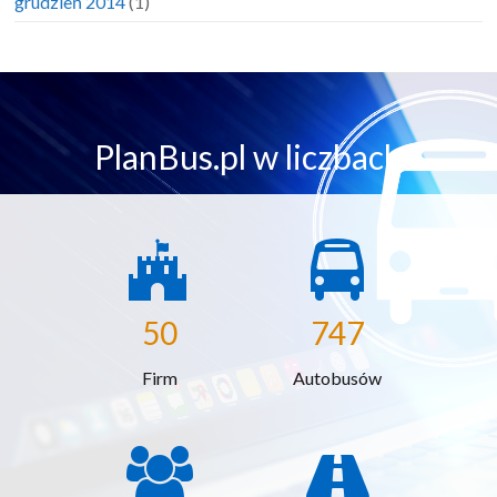
grudzień 2014
(1)
PlanBus.pl w liczbach
50
747
Firm
Autobusów