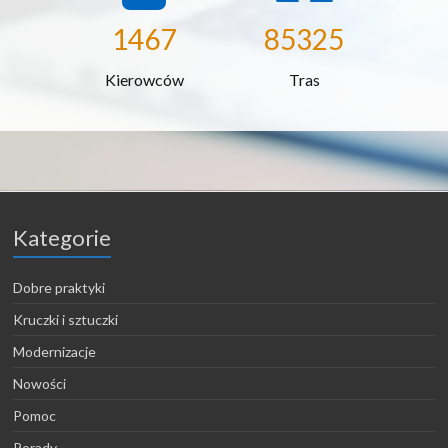
1467
85325
Kierowców
Tras
Kategorie
Dobre praktyki
Kruczki i sztuczki
Modernizacje
Nowości
Pomoc
Porady