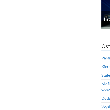
Ost
Para
Kier
Stał
Możl
wysz
Doda
Wysł