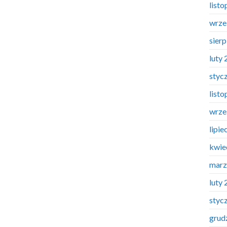
list
wrze
sier
luty
styc
list
wrze
lipie
kwie
marz
luty
styc
grud