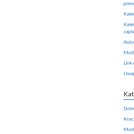
pom
Kale
Kale
zapl
Auto
Możl
Link 
Uwag
Kat
Dobr
Krucz
Mode