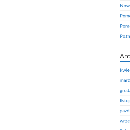
Now
Pom
Pora
Pozn
Arc
kwie
marz
grud
list
paźd
wrze