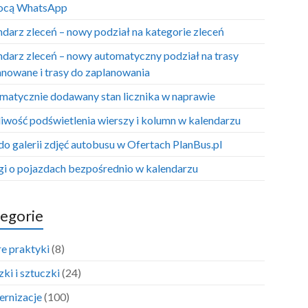
ocą WhatsApp
ndarz zleceń – nowy podział na kategorie zleceń
ndarz zleceń – nowy automatyczny podział na trasy
anowane i trasy do zaplanowania
matycznie dodawany stan licznika w naprawie
iwość podświetlenia wierszy i kolumn w kalendarzu
do galerii zdjęć autobusu w Ofertach PlanBus.pl
i o pojazdach bezpośrednio w kalendarzu
egorie
e praktyki
(8)
ki i sztuczki
(24)
rnizacje
(100)