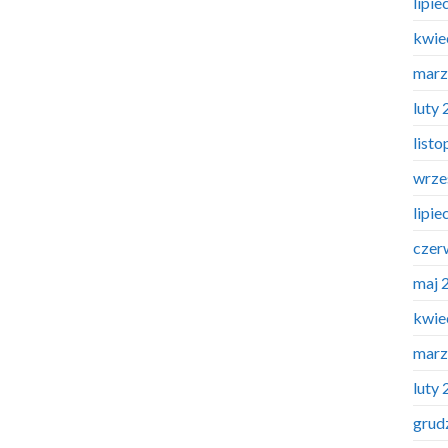
lipie
kwie
marz
luty
list
wrze
lipie
czer
maj 
kwie
marz
luty
grud