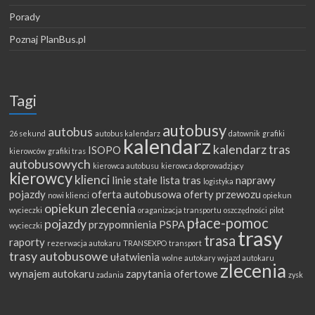
Porady
Poznaj PlanBus.pl
Tagi
autobusy
autobus
26 sekund
autobus kalendarz
datownik
grafiki
kalendarz
kalendarz tras
ISOPO
kierowców
grafiki tras
autobusowych
kierowca autobusu
kierowca doprowadzjący
kierowcy
klienci
linie stałe
lista tras
naprawy
logistyka
pojazdy
oferta autobusowa
oferty przewozu
nowi klienci
opiekun
opiekun zlecenia
wycieczki
oraganizacja transportu
oszczędności
pilot
płace-pomoc
pojazdy
przypomnienia
PSPA
wycieczki
trasy
trasa
raporty
rezerwacja autokaru
TRANSEXPO
transport
trasy autobusowe
ułatwienia
wolne autokary
wyjazd autokaru
zlecenia
wynajem autokaru
zapytania ofertowe
zadania
zysk