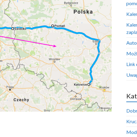
pom
Kale
Kale
zapl
Auto
Możl
Link 
Uwag
Kat
Dobr
Krucz
Mode