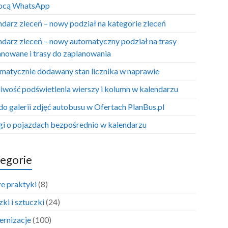
ocą WhatsApp
ndarz zleceń – nowy podział na kategorie zleceń
ndarz zleceń – nowy automatyczny podział na trasy
anowane i trasy do zaplanowania
matycznie dodawany stan licznika w naprawie
iwość podświetlenia wierszy i kolumn w kalendarzu
do galerii zdjęć autobusu w Ofertach PlanBus.pl
i o pojazdach bezpośrednio w kalendarzu
egorie
e praktyki
(8)
ki i sztuczki
(24)
rnizacje
(100)