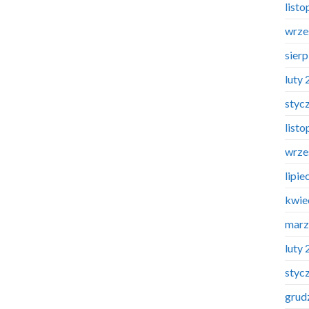
list
wrze
sier
luty
styc
list
wrze
lipie
kwie
marz
luty
styc
grud