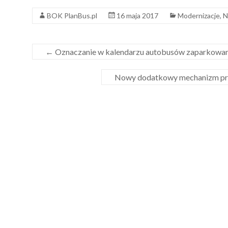
BOK PlanBus.pl
16 maja 2017
Modernizacje
,
N
←
Oznaczanie w kalendarzu autobusów zaparkowan
Nowy dodatkowy mechanizm prz