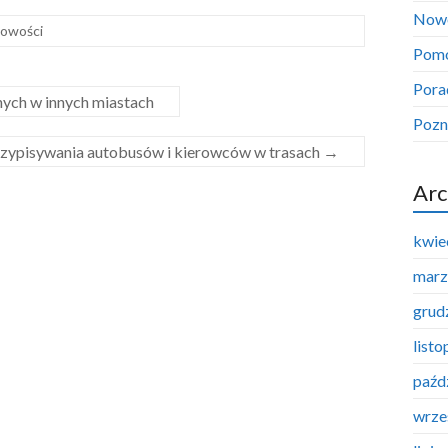
Now
owości
Pom
Pora
ych w innych miastach
Pozn
ypisywania autobusów i kierowców w trasach
→
Arc
kwie
marz
grud
list
paźd
wrze