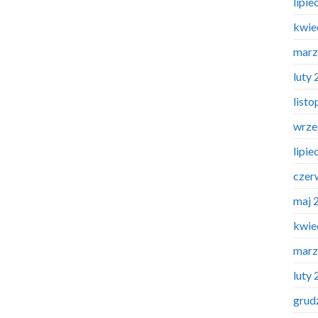
lipie
kwie
marz
luty
list
wrze
lipie
czer
maj 
kwie
marz
luty
grud