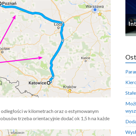
Ost
Para
Kier
Stał
Możl
wysz
 odległości w kilometrach oraz o estymowanym
obusów trzeba orientacyjnie dodać ok 1,5 h na każde
Doda
Wysł