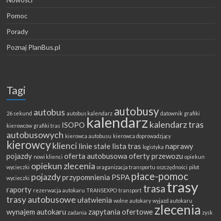
Pomoc
Porady
Poznaj PlanBus.pl
Tagi
autobusy
autobus
26 sekund
autobus kalendarz
datownik
grafiki
kalendarz
kalendarz tras
ISOPO
kierowców
grafiki tras
autobusowych
kierowca autobusu
kierowca doprowadzjący
kierowcy
klienci
linie stałe
lista tras
naprawy
logistyka
pojazdy
oferta autobusowa
oferty przewozu
nowi klienci
opiekun
opiekun zlecenia
wycieczki
oraganizacja transportu
oszczędności
pilot
płace-pomoc
pojazdy
przypomnienia
PSPA
wycieczki
trasy
trasa
raporty
rezerwacja autokaru
TRANSEXPO
transport
trasy autobusowe
ułatwienia
wolne autokary
wyjazd autokaru
zlecenia
wynajem autokaru
zapytania ofertowe
zadania
zysk