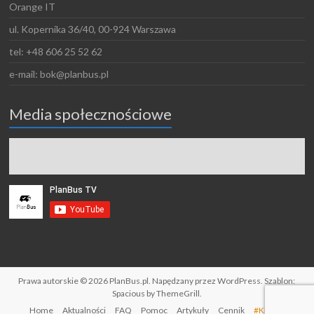
Orange IT
ul. Kopernika 36/40, 00-924 Warszawa
tel: +48 606 25 52 62
e-mail: bok@planbus.pl
Media społecznościowe
Prawa autorskie © 2026
PlanBus.pl
. Napędzany przez
WordPress
. Szablon:
Spacious by
ThemeGrill
.
Home
Aktualności
FAQ
Pomoc
Artykuły
Cennik
#Klienci