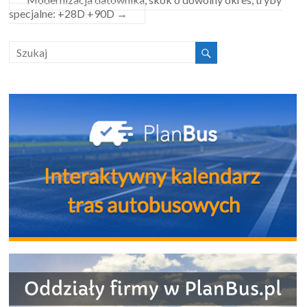
specjalne: +28D +90D
→