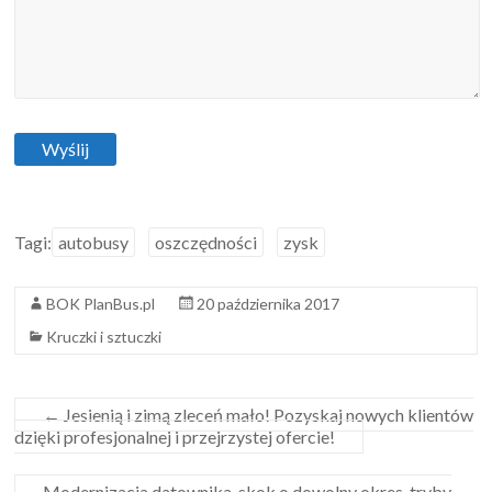
Tagi:
autobusy
oszczędności
zysk
BOK PlanBus.pl
20 października 2017
Kruczki i sztuczki
←
Jesienią i zimą zleceń mało! Pozyskaj nowych klientów
dzięki profesjonalnej i przejrzystej ofercie!
Modernizacja datownika, skok o dowolny okres, tryby