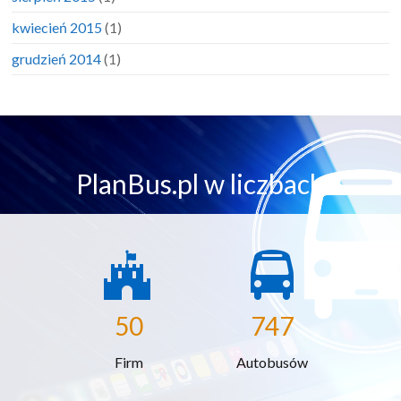
kwiecień 2015
(1)
grudzień 2014
(1)
PlanBus.pl w liczbach
50
747
Firm
Autobusów