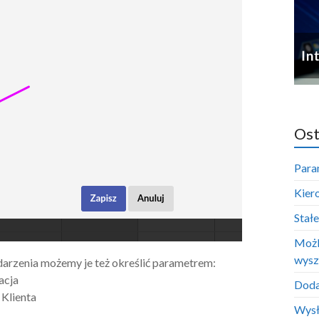
Ost
Para
Kier
Stał
Możl
wysz
arzenia możemy je też określić parametrem:
acja
Doda
Klienta
Wysł