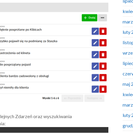
lipie
kwie
marz
luty
list
wrze
lipie
czer
maj 
kwie
marz
luty
ejnych Zdarzeń oraz wyszukiwania
ia:
grud