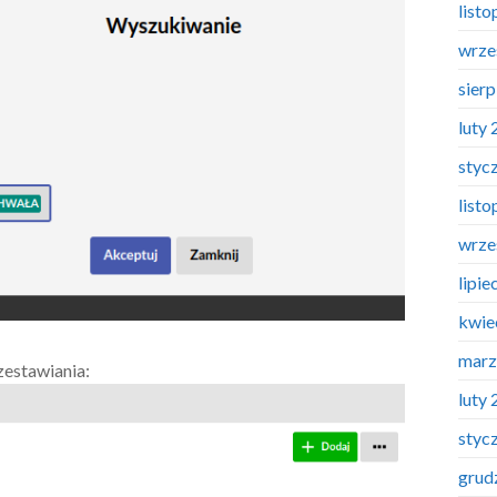
list
wrze
sier
luty
styc
list
wrze
lipie
kwie
marz
estawiania:
luty
styc
grud