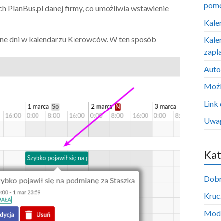
pom
 PlanBus.pl danej firmy, co umożliwia wstawienie
Kale
ólne dni w kalendarzu Kierowców. W ten sposób
Kale
zapl
Auto
Możl
Link 
Uwag
Kat
Dobr
Krucz
Mode