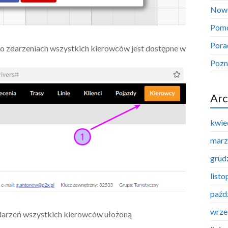
Now
Pom
Pora
 o zdarzeniach wszystkich kierowców jest dostępne w
Pozn
Arc
kwie
marz
grud
list
paźd
wrze
Zdarzeń wszystkich kierowców ułożoną