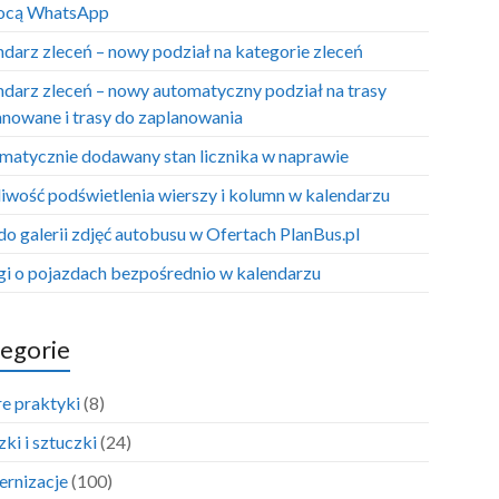
ocą WhatsApp
ndarz zleceń – nowy podział na kategorie zleceń
ndarz zleceń – nowy automatyczny podział na trasy
anowane i trasy do zaplanowania
matycznie dodawany stan licznika w naprawie
iwość podświetlenia wierszy i kolumn w kalendarzu
do galerii zdjęć autobusu w Ofertach PlanBus.pl
i o pojazdach bezpośrednio w kalendarzu
egorie
e praktyki
(8)
ki i sztuczki
(24)
rnizacje
(100)