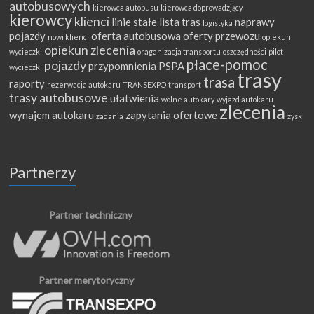
autobusowych
kierowca autobusu
kierowca doprowadzjący
kierowcy
klienci
linie stałe
lista tras
naprawy
logistyka
pojazdy
oferta autobusowa
oferty przewozu
nowi klienci
opiekun
opiekun zlecenia
wycieczki
oraganizacja transportu
oszczędności
pilot
płace-pomoc
pojazdy
przypomnienia
PSPA
wycieczki
trasy
trasa
raporty
rezerwacja autokaru
TRANSEXPO
transport
trasy autobusowe
ułatwienia
wolne autokary
wyjazd autokaru
zlecenia
wynajem autokaru
zapytania ofertowe
zadania
zysk
Partnerzy
Partner techniczny
Partner merytoryczny