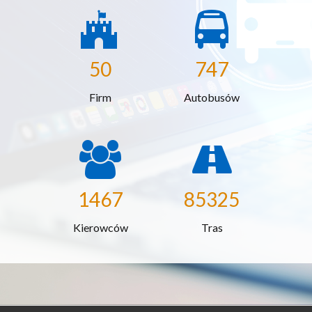
50
747
Firm
Autobusów
1467
85325
Kierowców
Tras