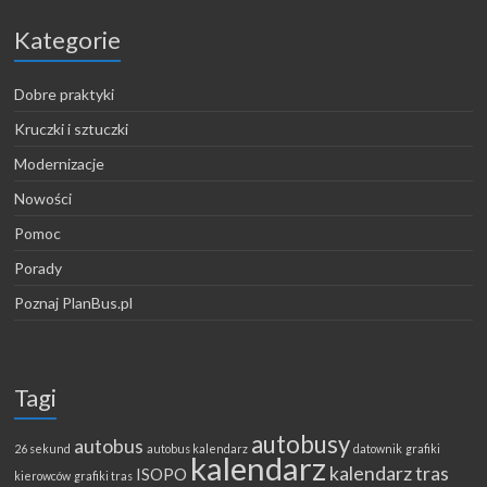
Kategorie
Dobre praktyki
Kruczki i sztuczki
Modernizacje
Nowości
Pomoc
Porady
Poznaj PlanBus.pl
Tagi
autobusy
autobus
26 sekund
autobus kalendarz
datownik
grafiki
kalendarz
kalendarz tras
ISOPO
kierowców
grafiki tras