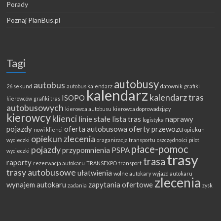
Porady
Poznaj PlanBus.pl
Tagi
autobusy
autobus
26 sekund
autobus kalendarz
datownik
grafiki
kalendarz
kalendarz tras
ISOPO
kierowców
grafiki tras
autobusowych
kierowca autobusu
kierowca doprowadzjący
kierowcy
klienci
linie stałe
lista tras
naprawy
logistyka
pojazdy
oferta autobusowa
oferty przewozu
nowi klienci
opiekun
opiekun zlecenia
wycieczki
oraganizacja transportu
oszczędności
pilot
płace-pomoc
pojazdy
przypomnienia
PSPA
wycieczki
trasy
trasa
raporty
rezerwacja autokaru
TRANSEXPO
transport
trasy autobusowe
ułatwienia
wolne autokary
wyjazd autokaru
zlecenia
wynajem autokaru
zapytania ofertowe
zadania
zysk