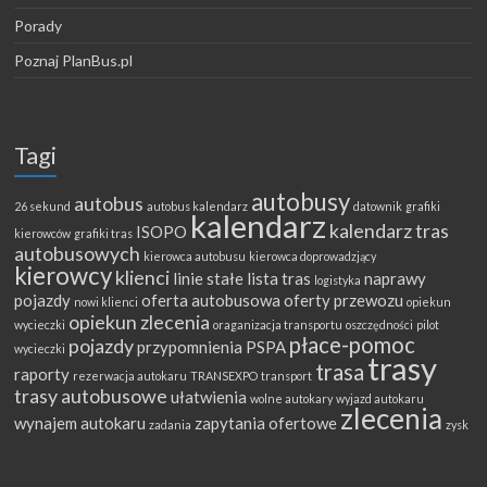
Porady
Poznaj PlanBus.pl
Tagi
autobusy
autobus
26 sekund
autobus kalendarz
datownik
grafiki
kalendarz
kalendarz tras
ISOPO
kierowców
grafiki tras
autobusowych
kierowca autobusu
kierowca doprowadzjący
kierowcy
klienci
linie stałe
lista tras
naprawy
logistyka
pojazdy
oferta autobusowa
oferty przewozu
nowi klienci
opiekun
opiekun zlecenia
wycieczki
oraganizacja transportu
oszczędności
pilot
płace-pomoc
pojazdy
przypomnienia
PSPA
wycieczki
trasy
trasa
raporty
rezerwacja autokaru
TRANSEXPO
transport
trasy autobusowe
ułatwienia
wolne autokary
wyjazd autokaru
zlecenia
wynajem autokaru
zapytania ofertowe
zadania
zysk