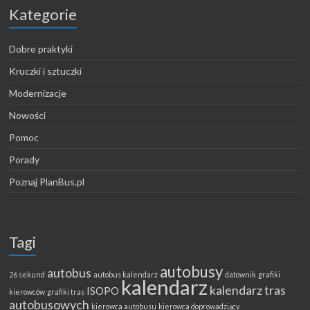
Kategorie
Dobre praktyki
Kruczki i sztuczki
Modernizacje
Nowości
Pomoc
Porady
Poznaj PlanBus.pl
Tagi
autobusy
autobus
26 sekund
autobus kalendarz
datownik
grafiki
kalendarz
kalendarz tras
ISOPO
kierowców
grafiki tras
autobusowych
kierowca autobusu
kierowca doprowadzjący