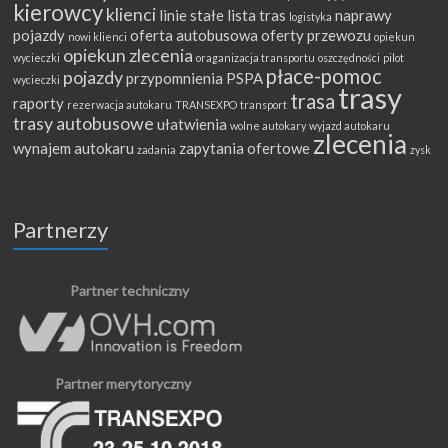
kierowcy
klienci
linie stałe
lista tras
naprawy
logistyka
pojazdy
oferta autobusowa
oferty przewozu
nowi klienci
opiekun
opiekun zlecenia
wycieczki
oraganizacja transportu
oszczędności
pilot
płace-pomoc
pojazdy
przypomnienia
PSPA
wycieczki
trasy
trasa
raporty
rezerwacja autokaru
TRANSEXPO
transport
trasy autobusowe
ułatwienia
wolne autokary
wyjazd autokaru
zlecenia
wynajem autokaru
zapytania ofertowe
zadania
zysk
Partnerzy
Partner techniczny
Partner merytoryczny