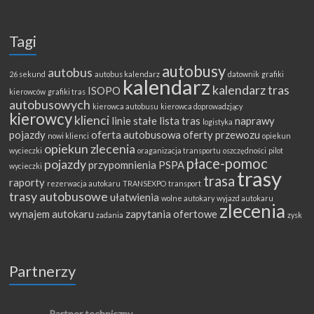
Tagi
autobusy
autobus
26 sekund
autobus kalendarz
datownik
grafiki
kalendarz
kalendarz tras
ISOPO
kierowców
grafiki tras
autobusowych
kierowca autobusu
kierowca doprowadzjący
kierowcy
klienci
linie stałe
lista tras
naprawy
logistyka
pojazdy
oferta autobusowa
oferty przewozu
nowi klienci
opiekun
opiekun zlecenia
wycieczki
oraganizacja transportu
oszczędności
pilot
płace-pomoc
pojazdy
przypomnienia
PSPA
wycieczki
trasy
trasa
raporty
rezerwacja autokaru
TRANSEXPO
transport
trasy autobusowe
ułatwienia
wolne autokary
wyjazd autokaru
zlecenia
wynajem autokaru
zapytania ofertowe
zadania
zysk
Partnerzy
Partner techniczny