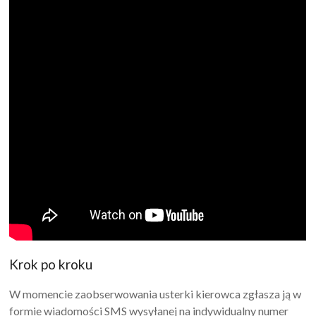
Krok po kroku
W momencie zaobserwowania usterki kierowca zgłasza ją w
formie wiadomości SMS wysyłanej na indywidualny numer