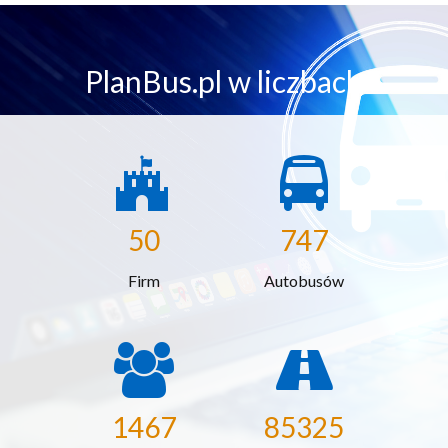
PlanBus.pl w liczbach
50
747
Firm
Autobusów
1467
85325