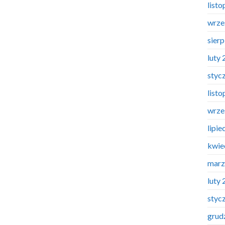
list
wrze
sier
luty
styc
list
wrze
lipie
kwie
marz
luty
styc
grud