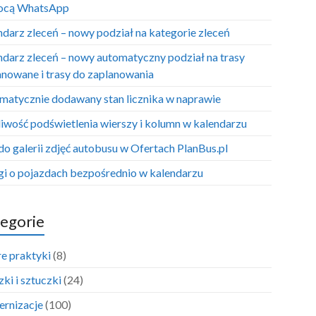
ocą WhatsApp
ndarz zleceń – nowy podział na kategorie zleceń
ndarz zleceń – nowy automatyczny podział na trasy
anowane i trasy do zaplanowania
matycznie dodawany stan licznika w naprawie
iwość podświetlenia wierszy i kolumn w kalendarzu
do galerii zdjęć autobusu w Ofertach PlanBus.pl
i o pojazdach bezpośrednio w kalendarzu
egorie
e praktyki
(8)
ki i sztuczki
(24)
rnizacje
(100)