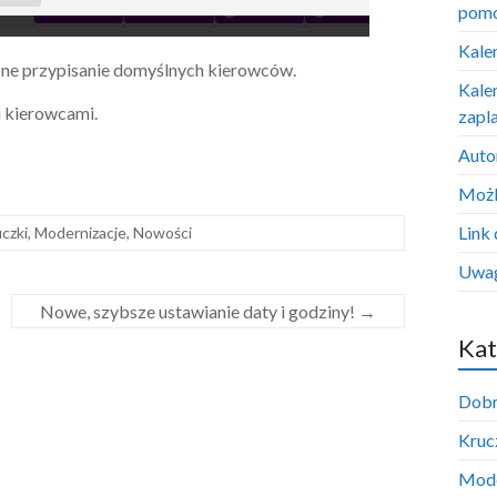
pom
Kale
zne przypisanie domyślnych kierowców.
Kale
 kierowcami.
zapl
Auto
Możl
Link 
uczki
,
Modernizacje
,
Nowości
Uwag
Nowe, szybsze ustawianie daty i godziny!
→
Kat
Dobr
Krucz
Mode