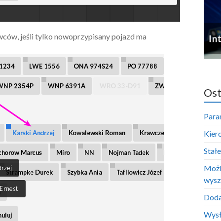
ców, jeśli tylko nowoprzypisany pojazd ma
Ost
Para
Kier
Stał
Możl
wysz
Doda
Wysł