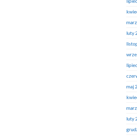
lipie
kwie
marz
luty
list
wrze
lipie
czer
maj 
kwie
marz
luty
grud