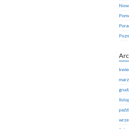
Now
Pom
Pora
Pozn
Arc
kwie
marz
grud
list
paźd
wrze