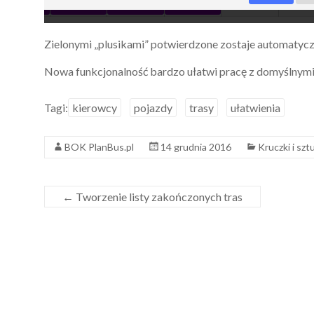
Zielonymi „plusikami” potwierdzone zostaje automatyc
Nowa funkcjonalność bardzo ułatwi pracę z domyślnymi
Tagi:
kierowcy
pojazdy
trasy
ułatwienia
BOK PlanBus.pl
14 grudnia 2016
Kruczki i szt
←
Tworzenie listy zakończonych tras