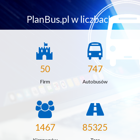
PlanBus.pl w liczbach
50
747
Firm
Autobusów
1467
85325
Kierowców
Tras