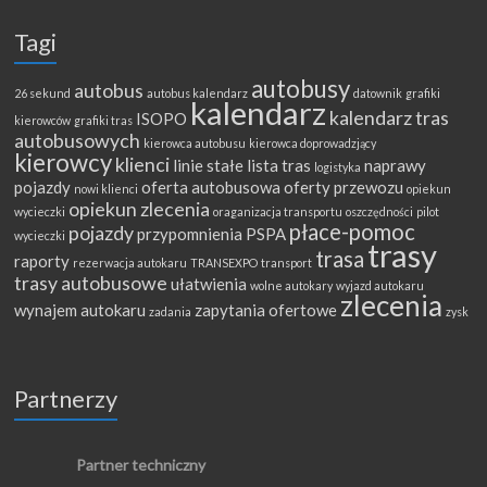
Tagi
autobusy
autobus
26 sekund
autobus kalendarz
datownik
grafiki
kalendarz
kalendarz tras
ISOPO
kierowców
grafiki tras
autobusowych
kierowca autobusu
kierowca doprowadzjący
kierowcy
klienci
linie stałe
lista tras
naprawy
logistyka
pojazdy
oferta autobusowa
oferty przewozu
nowi klienci
opiekun
opiekun zlecenia
wycieczki
oraganizacja transportu
oszczędności
pilot
płace-pomoc
pojazdy
przypomnienia
PSPA
wycieczki
trasy
trasa
raporty
rezerwacja autokaru
TRANSEXPO
transport
trasy autobusowe
ułatwienia
wolne autokary
wyjazd autokaru
zlecenia
wynajem autokaru
zapytania ofertowe
zadania
zysk
Partnerzy
Partner techniczny